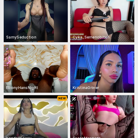
SamySeduction
Cyka_Semenobitch
EbonyHansNight
KristinaGriner