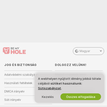
Magyar
JOG ÉS BIZTONSÁG
DOLGOZZ VELÜNK!
Adatvédelmi szabályzat
Modell szeretnék lenni
A webhelyen nyújtott élmény jobbá tétele
Használati feltételek
Stúdióregisztráció
céljából
sütiket használunk
:
Sütiszabályzat
.
DMCA irányelv
Webkamera Partnerprogram
Kezelés
Összes elfogadása
Süti irányelv