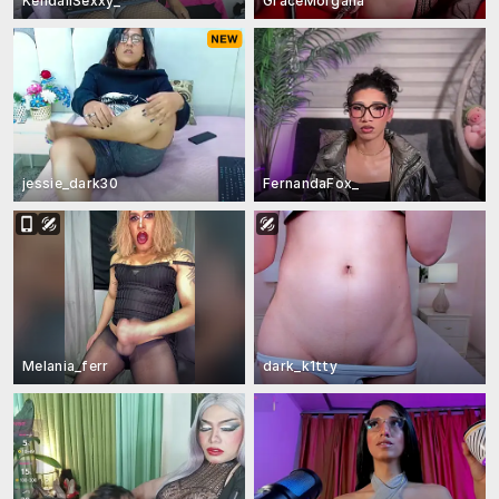
KendallSexxy_
GraceMorgana
jessie_dark30
FernandaFox_
Melania_ferr
dark_k1tty