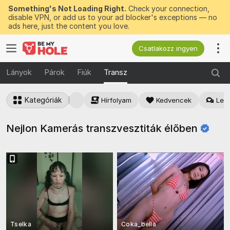
Something's Not Loading Right.
Check your connection,
disable VPN, or add us to your ad blocker's exceptions — no
ads here, just the content you love.
Csatlakozz ingyen
Lányok
Párok
Fiúk
Transz
Kategóriák
Hírfolyam
Kedvencek
Legj
Nejlon Kamerás transzvesztiták
élőben
Tselka
Coka_bella