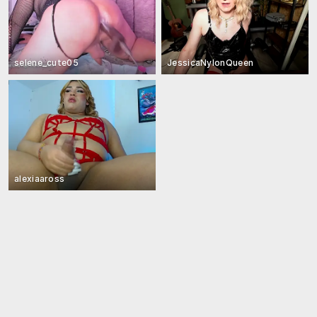
selene_cute05
JessicaNylonQueen
alexiaaross