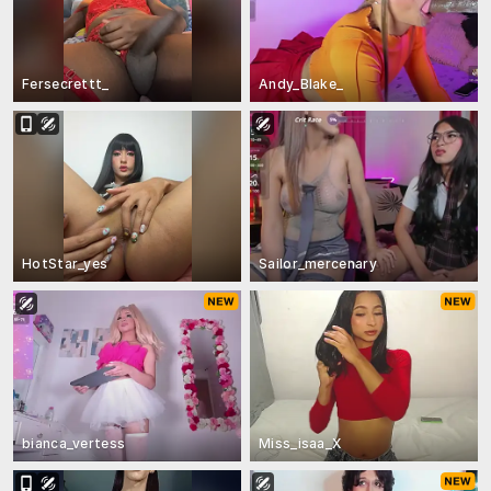
Fersecrettt_
Andy_Blake_
HotStar_yes
Sailor_mercenary
bianca_vertess
Miss_isaa_X