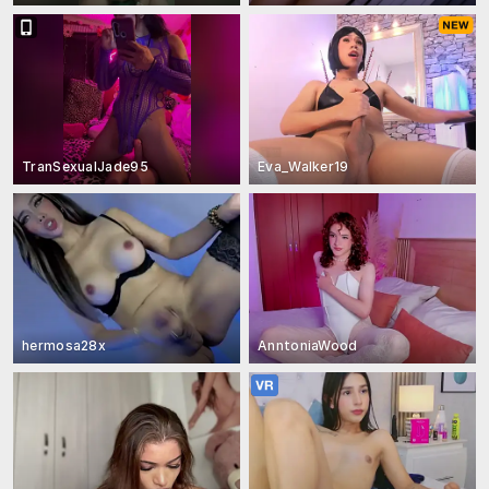
TranSexualJade95
Eva_Walker19
hermosa28x
AnntoniaWood