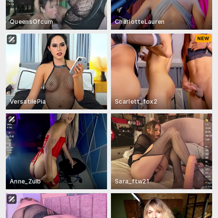
QueensOfcum
CharlotteLauren
VersatilePia
Scarlett_fox2
Anne_Zulb
Sara_ftw21