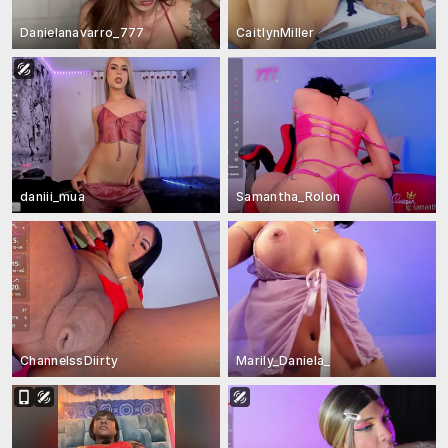
Danielanavarro_777
CaitlynMiller
daniii_mua
Samantha_Rolon
ChannelssDiirty
Marily_Daniela_